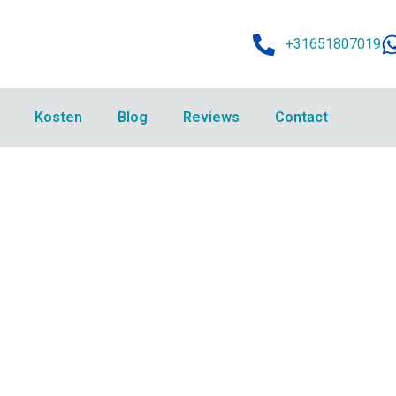
+31651807019
Kosten
Blog
Reviews
Contact