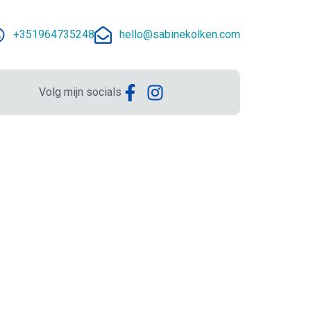
+351964735248
hello@sabinekolken.com
Volg mijn socials